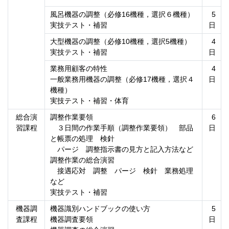
風呂機器の調整（必修16機種，選択６機種）
5
実技テスト・補習
日
大型機器の調整（必修10機種，選択5機種）
4
実技テスト・補習
日
業務用顧客の特性
4
一般業務用機器の調整（必修17機種，選択４
日
機種）
実技テスト・補習・体育
総合演
調整作業要領
6
習課程
３日間の作業手順（調整作業要領） 部品
日
と帳票の処理 検針
パージ 調整指示書の見方と記入方法など
調整作業の総合演習
接遇応対 調整 パージ 検針 業務処理
など
実技テスト・補習
機器調
機器識別ハンドブックの使い方
5
査課程
機器調査要領
日