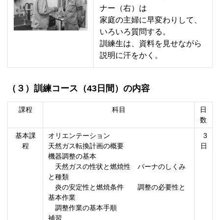
ナー（右）は
家庭の主婦に早変わりして、
いろいろ質問する。
訓練生は、資料を見せながら
説明に汗をかく。
（３）訓練コース（43日間）の内容
課程
科目
日
数
基本課
オリエンテーション
3
程
天然ガス転換計画の概要
日
機器調整の基本
天然ガスの性状と燃焼性 バーナのしくみ
と種類
炎の安定性と燃焼条件 調整の必要性と
基本作業
調整作業の基本手順
補習