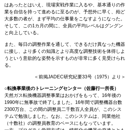
はあったとはいえ、現場実戦作業に入るや、基本通りの作
業を自信を持って進めるに至るのが、予想外に早く、殆ど
大多数の者が、まず平均の仕事量をこなすようになった。
そして、この1カ月の間に、全員の平均レベルはグングン
と向上している。
また、毎日の調整作業を通して、できるだけ異なった機器
に接し、より多くの知識とより高度な調整技術を体得しよ
うという意欲的な姿勢を示すものが非常に多く見受けられ
る。
＜前掲JADEC研究紀要33号（1975）より＞
○転換事業後のトレーニングセンター（佐藤行一所長）
天然ガス転換機器調整事業はおかげをもって、16年後の
1990年に無事故で終了しました。16年間で調整機器台数
2300万台、この間の調整員二千数百人全員が、このシス
テムで勉強しました。なお、このシステムは、同業他社
（十数社）の調整員教育のベースにもなっています。