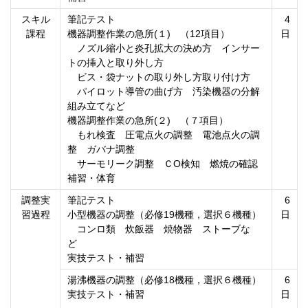
スキル
筆記テスト
4
課程
機器調整作業の急所(１) （12項目）
日
ノズル縮小と炎孔拡大の決め方 インサー
トの挿入と取り外し方
ビス・袋ナットの取り外し方取り付け方
パイロット導管の曲げ方 汚染機器の分解
組み立てなど
機器調整作業の急所(２) （７項目）
もれ検査 圧電点火の調整 電池点火の調
整 ガバナ調整
サーモリーク調整 ＣO検知 燃焼の確認
補習・体育
調整実
筆記テスト
6
習過程
小型機器の調整（必修19機種，選択６機種）
日
コンロ類 炊飯器 焼物器 ストーブな
ど
実技テスト・補習
湯沸機器の調整（必修18機種，選択６機種）
6
実技テスト・補習
日