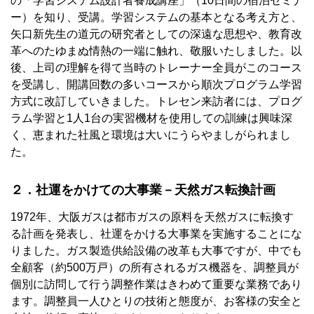
の「学習システム設計者養成講座」（10日間の宿泊セミナ
ー）を知り、受講。学習システムの基本となる考え方と、
矢口新先生の道元の研究者としての深遠な思想や、教育改
革へのたゆまぬ情熱の一端に触れ、敬服いたしました。以
後、上司の理解を得て当時のトレーナー全員がこのコース
を受講し、開講回数の多いコースから順次プログラム学習
方式に改訂していきました。トレセン来訪者には、プログ
ラム学習と1人1台の実習機材を使用しての訓練は興味深
く、恵まれた社風と環境は大いにうらやましがられまし
た。
２．社運をかけての大事業－天然ガス転換計画
1972年、大阪ガスは都市ガスの原料を天然ガスに転換す
る計画を発表し、社運をかける大事業を実施することにな
りました。ガス製造供給設備の改革も大事ですが、中でも
全顧客（約500万戸）の所有されるガス機器を、調整員が
個別に訪問して行う調整作業はきわめて重要な業務であり
ます。調整員一人ひとりの技術と態度が、お客様の安全と